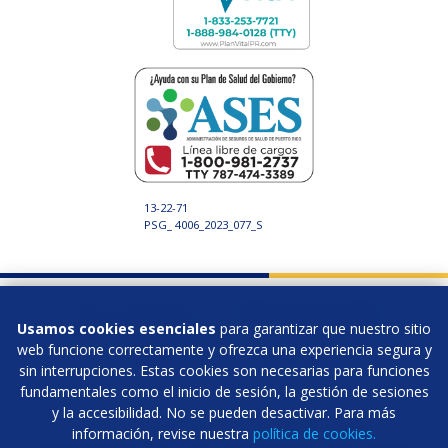
13-22-71
PSG_ 4006_2023_077_S
Para tu Protección
Política de Privacidad
Usamos cookies esenciales
para garantizar que nuestro sitio
Aviso de No Discriminación
Fraude y Abuso
web funcione correctamente y ofrezca una experiencia segura y
Definiciones
Sobre Vital
sin interrupciones. Estas cookies son necesarias para funciones
fundamentales como el inicio de sesión, la gestión de sesiones
y la accesibilidad. No se pueden desactivar. Para más
información, revise nuestra
política de cookies.
© 2026 Triple-S Salud, Inc. es un concesionario independiente de la